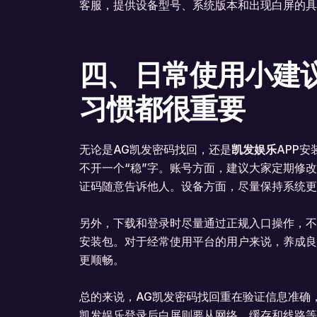
客服，提供设备型号、系统版本和出现白屏的具
四、日常使用小建
习惯都很重要
无论是AG凯发密码找回，还是
凯发娱乐
APP
不开一个“稳”字。账号方面，建议大家定期修
证码随意告诉他人。设备方面，尽量保持系统更
另外，下载和登录时尽量通过正规入口操作，不
安装包。对于经常使用平台的用户来说，养成良
更顺畅。
总的来说，AG凯发密码找回重在验证信息准确
凯发娱乐登录后白屏则要从网络、缓存和线路等