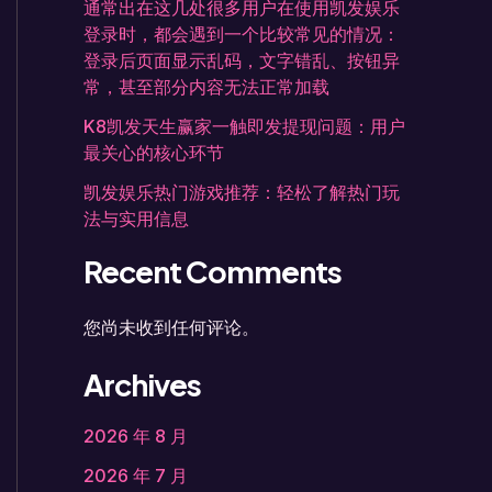
通常出在这几处很多用户在使用凯发娱乐
登录时，都会遇到一个比较常见的情况：
登录后页面显示乱码，文字错乱、按钮异
常，甚至部分内容无法正常加载
K8凯发天生赢家一触即发提现问题：用户
最关心的核心环节
凯发娱乐热门游戏推荐：轻松了解热门玩
法与实用信息
Recent Comments
您尚未收到任何评论。
Archives
2026 年 8 月
2026 年 7 月