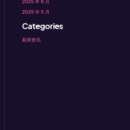
2025 年 6 月
2025 年 5 月
Categories
新闻资讯