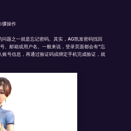
步骤操作
的问题之一就是忘记密码。其实，AG凯发密码找回
号、邮箱或用户名。一般来说，登录页面都会有“忘
输入账号信息，再通过验证码或绑定手机完成验证，就