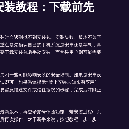
安装教程：下载前先
安装时会遇到找不到安装包、安装失败、版本不兼容
，重点是先确认自己的手机系统是安卓还是苹果，再
要下载安装包后手动安装，而苹果用户则可能需要
关闭一些可能影响安装的安全限制。如果是安卓设
认即可；如果系统提示“禁止安装未知来源应用”，
要留意描述文件或信任授权的步骤，完成后才能正
到最新版本，再登录账号体验功能。若安装过程中页
后再次操作。对于新手来说，按照教程一步一步