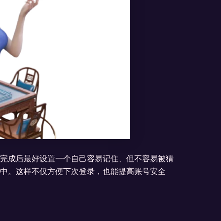
完成后最好设置一个自己容易记住、但不容易被猜
中。这样不仅方便下次登录，也能提高账号安全