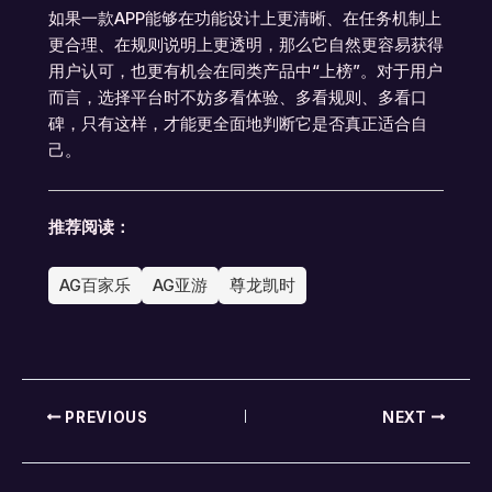
如果一款APP能够在功能设计上更清晰、在任务机制上
更合理、在规则说明上更透明，那么它自然更容易获得
用户认可，也更有机会在同类产品中“上榜”。对于用户
而言，选择平台时不妨多看体验、多看规则、多看口
碑，只有这样，才能更全面地判断它是否真正适合自
己。
推荐阅读：
AG百家乐
AG亚游
尊龙凯时
PREVIOUS
NEXT