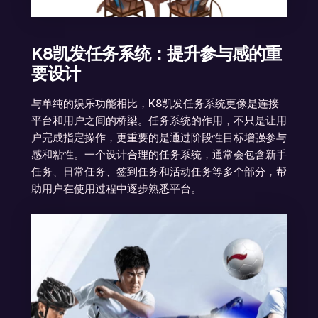
K8凯发任务系统：提升参与感的重
要设计
与单纯的娱乐功能相比，K8凯发任务系统更像是连接
平台和用户之间的桥梁。任务系统的作用，不只是让用
户完成指定操作，更重要的是通过阶段性目标增强参与
感和粘性。一个设计合理的任务系统，通常会包含新手
任务、日常任务、签到任务和活动任务等多个部分，帮
助用户在使用过程中逐步熟悉平台。