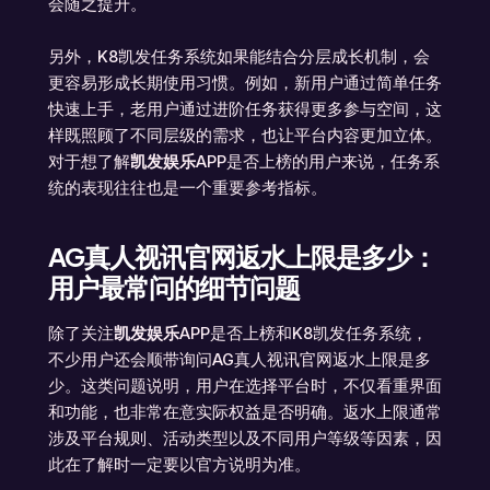
会随之提升。
另外，K8凯发任务系统如果能结合分层成长机制，会
更容易形成长期使用习惯。例如，新用户通过简单任务
快速上手，老用户通过进阶任务获得更多参与空间，这
样既照顾了不同层级的需求，也让平台内容更加立体。
对于想了解
凯发娱乐
APP是否上榜的用户来说，任务系
统的表现往往也是一个重要参考指标。
AG真人视讯官网返水上限是多少：
用户最常问的细节问题
除了关注
凯发娱乐
APP是否上榜和K8凯发任务系统，
不少用户还会顺带询问AG真人视讯官网返水上限是多
少。这类问题说明，用户在选择平台时，不仅看重界面
和功能，也非常在意实际权益是否明确。返水上限通常
涉及平台规则、活动类型以及不同用户等级等因素，因
此在了解时一定要以官方说明为准。