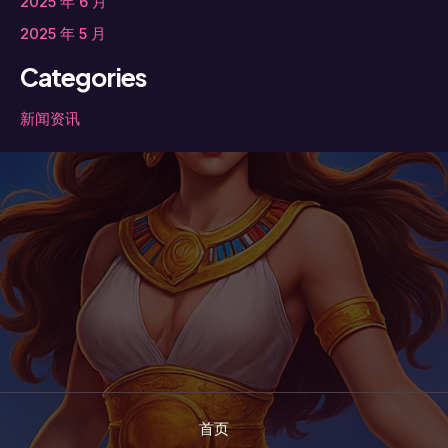
2025 年 6 月
2025 年 5 月
Categories
新闻资讯
首页