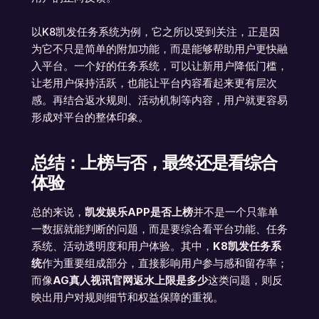
以K8凯发任务系统为例，它之所以受到关注，正是因
为它不只是简单的附加功能，而是能够帮助用户更快融
入平台。一个好的任务系统，可以让新用户降低门槛，
让老用户保持活跃，也能让平台内容看起来更有层次
感。再结合返水规则、活动机制等内容，用户就更容易
形成对平台的整体印象。
总结：上榜与否，最终还是看综合
体验
总的来说，
凯发娱乐APP是否上榜
并不是一个只靠单
一数据就能判断的问题，而是要综合看平台功能、任务
系统、活动透明度和用户体验。其中，
K8凯发任务系
统
作为重要组成部分，直接影响用户参与感和留存率；
而像
AG真人视讯官网返水上限是多少
这类问题，则反
映出用户对规则细节和权益保障的重视。