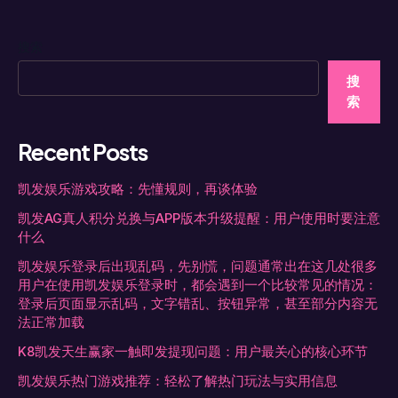
搜索
搜
索
Recent Posts
凯发娱乐游戏攻略：先懂规则，再谈体验
凯发AG真人积分兑换与APP版本升级提醒：用户使用时要注意
什么
凯发娱乐登录后出现乱码，先别慌，问题通常出在这几处很多
用户在使用凯发娱乐登录时，都会遇到一个比较常见的情况：
登录后页面显示乱码，文字错乱、按钮异常，甚至部分内容无
法正常加载
K8凯发天生赢家一触即发提现问题：用户最关心的核心环节
凯发娱乐热门游戏推荐：轻松了解热门玩法与实用信息