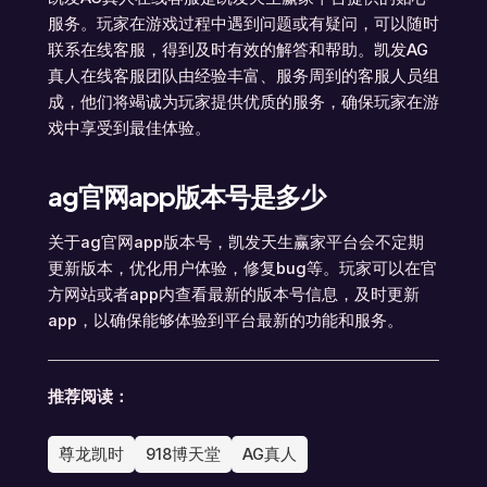
服务。玩家在游戏过程中遇到问题或有疑问，可以随时
联系在线客服，得到及时有效的解答和帮助。凯发AG
真人在线客服团队由经验丰富、服务周到的客服人员组
成，他们将竭诚为玩家提供优质的服务，确保玩家在游
戏中享受到最佳体验。
ag官网app版本号是多少
关于ag官网app版本号，凯发天生赢家平台会不定期
更新版本，优化用户体验，修复bug等。玩家可以在官
方网站或者app内查看最新的版本号信息，及时更新
app，以确保能够体验到平台最新的功能和服务。
推荐阅读：
尊龙凯时
918博天堂
AG真人