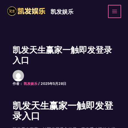
跳
MAI
至
凯发娱乐
MEN
内
容
凯发天生赢家一触即发登录
入口
作者：
凯发娱乐
/
2025年5月28日
凯发天生赢家一触即发登
录入口