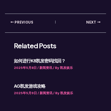
PREVIOUS
NEXT
Related Posts
如何进行K8凯发密码找回？
2025年5月8日
/
新闻资讯
/ By
凯发娱乐
AG凯发游戏攻略
2025年5月9日
/
新闻资讯
/ By
凯发娱乐