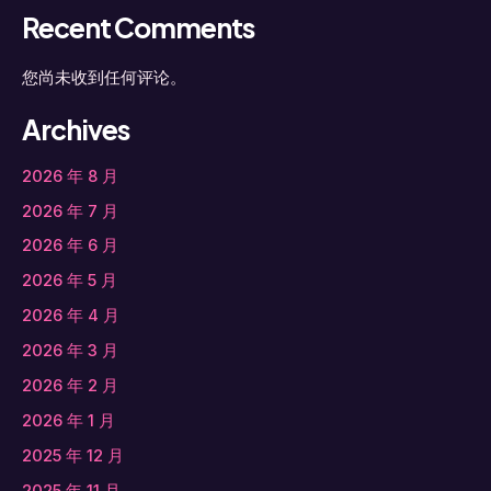
Recent Comments
您尚未收到任何评论。
Archives
2026 年 8 月
2026 年 7 月
2026 年 6 月
2026 年 5 月
2026 年 4 月
2026 年 3 月
2026 年 2 月
2026 年 1 月
2025 年 12 月