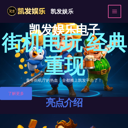
跳
MAI
至
凯发娱乐
MEN
内
容
凯发娱乐电子
街机电玩 经典
重现
童年街机厅的热血，全都搬上凯发平台了！
了解更多
亮点介绍