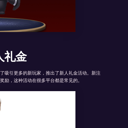
人礼金
了吸引更多的新玩家，推出了新人礼金活动。新注
奖励，这种活动在很多平台都是常见的。