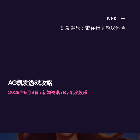
NEXT
凯发娱乐：带你畅享游戏体验
AG凯发游戏攻略
2025年5月9日
/
新闻资讯
/ By
凯发娱乐