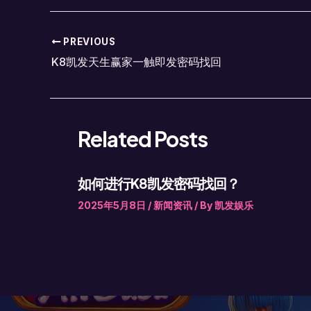
PREVIOUS
K8凯发天生赢家一触即发密码找回
Related Posts
如何进行K8凯发密码找回？
2025年5月8日
/
新闻资讯
/ By
凯发娱乐