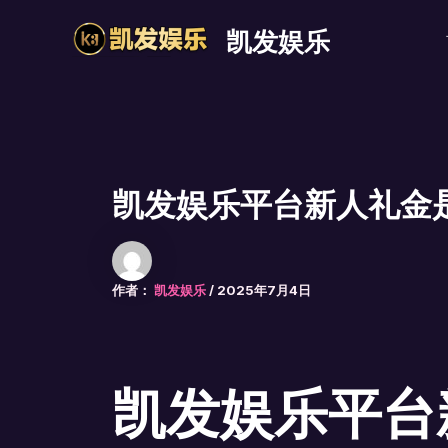
跳
凯发娱乐
至
内
容
凯发娱乐平台新人礼金
作者：
凯发娱乐
/
2025年7月4日
凯发娱乐平台