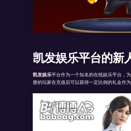
凯发娱乐平台的新
凯发娱乐
平台作为一个知名的在线娱乐平台，为
册的玩家在充值后可以获得一定比例的礼金作为