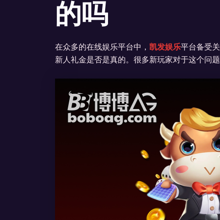
的吗
在众多的在线娱乐平台中，
凯发娱乐
平台备受关
新人礼金是否是真的。很多新玩家对于这个问题