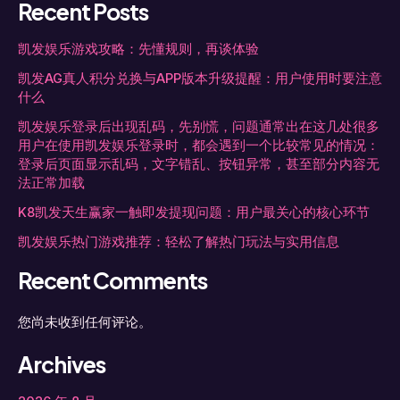
Recent Posts
凯发娱乐游戏攻略：先懂规则，再谈体验
凯发AG真人积分兑换与APP版本升级提醒：用户使用时要注意
什么
凯发娱乐登录后出现乱码，先别慌，问题通常出在这几处很多
用户在使用凯发娱乐登录时，都会遇到一个比较常见的情况：
登录后页面显示乱码，文字错乱、按钮异常，甚至部分内容无
法正常加载
K8凯发天生赢家一触即发提现问题：用户最关心的核心环节
凯发娱乐热门游戏推荐：轻松了解热门玩法与实用信息
Recent Comments
您尚未收到任何评论。
Archives