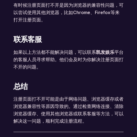
有时候注册页面打不开是因为浏览器的兼容性问题，可
以尝试使用其他浏览器，比如Chrome、Firefox等来
打开注册页面。
联系客服
如果以上方法都不能解决问题，可以联系
凯发娱乐
平台
的客服人员寻求帮助。他们会及时为你解决注册页面打
不开的问题。
总结
注册页面打不开可能是由于网络问题、浏览器缓存或者
浏览器兼容性等原因导致的。通过检查网络连接、清除
浏览器缓存、使用其他浏览器或联系客服等方法，可以
解决这一问题，顺利完成注册流程。