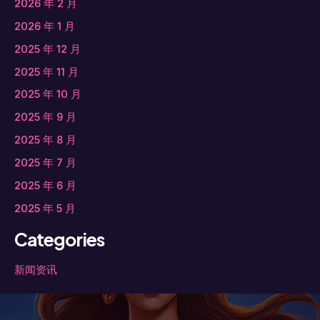
2026 年 2 月
2026 年 1 月
2025 年 12 月
2025 年 11 月
2025 年 10 月
2025 年 9 月
2025 年 8 月
2025 年 7 月
2025 年 6 月
2025 年 5 月
Categories
新闻资讯