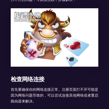
检查网络连接
首先要确保你的网络连接正常。注册页面打不开可能是
因为网络问题导致的，可以尝试连接其他网络或者重启
路由器来解决。