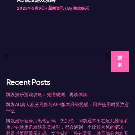
2025年5月9日
/
新闻资讯
/ By
凯发娱乐
搜索
搜
索
Recent Posts
凯发娱乐游戏攻略：先懂规则，再谈体验
凯发AG真人积分兑换与APP版本升级提醒：用户使用时要注意
什么
凯发娱乐登录后出现乱码，先别慌，问题通常出在这几处很多
用户在使用凯发娱乐登录时，都会遇到一个比较常见的情况：
登录后页面显示乱码，文字错乱、按钮异常，甚至部分内容无