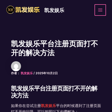
跳
MAI
至
凯发娱乐
MEN
内
容
凯发娱乐平台注册页面打不
开的解决方法
作者：
凯发娱乐
/
2025年10月2日
凯发娱乐平台注册页面打不开的解
决方法
如果你在尝试注册
凯发娱乐
平台的时候遇到了注册页面
打不开的问题，可以按照以下步骤解决：