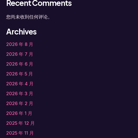
Recent Comments
您尚未收到任何评论。
Archives
2026 年 8 月
2026 年 7 月
2026 年 6 月
2026 年 5 月
2026 年 4 月
2026 年 3 月
2026 年 2 月
2026 年 1 月
2025 年 12 月
2025 年 11 月