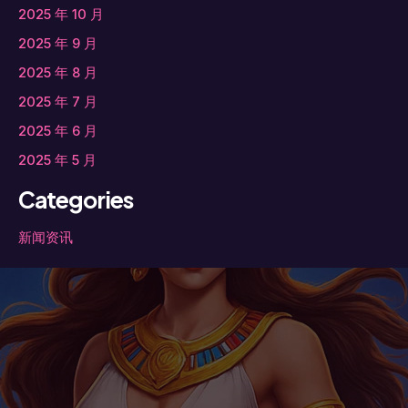
2025 年 10 月
2025 年 9 月
2025 年 8 月
2025 年 7 月
2025 年 6 月
2025 年 5 月
Categories
新闻资讯