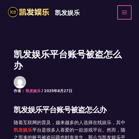
跳
MAI
至
凯发娱乐
MEN
内
容
凯发娱乐平台账号被盗怎么
办
作者：
凯发娱乐
/
2025年8月27日
凯发娱乐平台账号被盗怎么办
随着互联网的普及，越来越多的人选择在线娱乐，其中
凯发娱乐
平台是很多人喜爱的一款游戏平台。然而，随
之而来的账号被盗问题也时有发生，那么当凯发娱乐平