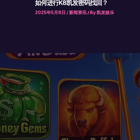
如何进行K8凯发密码找回？
2025年5月8日
/
新闻资讯
/ By
凯发娱乐