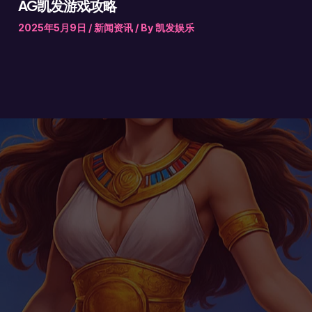
AG凯发游戏攻略
2025年5月9日
/
新闻资讯
/ By
凯发娱乐