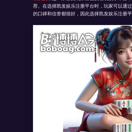
荐。在选择凯发娱乐注册平台时，玩家可以通过
的口碑和信誉都很好，因此选择凯发娱乐注册平