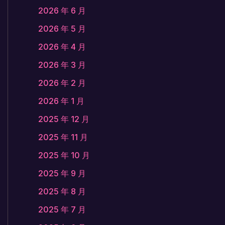
2026 年 6 月
2026 年 5 月
2026 年 4 月
2026 年 3 月
2026 年 2 月
2026 年 1 月
2025 年 12 月
2025 年 11 月
2025 年 10 月
2025 年 9 月
2025 年 8 月
2025 年 7 月