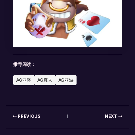
推荐阅读：
AG亚环
AG真人
AG亚游
PREVIOUS
NEXT