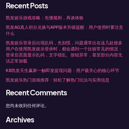
Recent Posts
凯发娱乐游戏攻略：先懂规则，再谈体验
凯发AG真人积分兑换与APP版本升级提醒：用户使用时要注意
什么
凯发娱乐登录后出现乱码，先别慌，问题通常出在这几处很多
用户在使用凯发娱乐登录时，都会遇到一个比较常见的情况：
登录后页面显示乱码，文字错乱、按钮异常，甚至部分内容无
法正常加载
K8凯发天生赢家一触即发提现问题：用户最关心的核心环节
凯发娱乐热门游戏推荐：轻松了解热门玩法与实用信息
Recent Comments
您尚未收到任何评论。
Archives