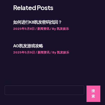
Related Posts
如何进行K8凯发密码找回？
2025年5月8日
/
新闻资讯
/ By
凯发娱乐
AG凯发游戏攻略
2025年5月9日
/
新闻资讯
/ By
凯发娱乐
搜索
搜
索