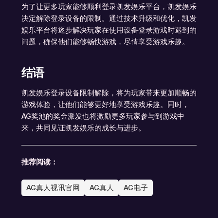
为了让更多玩家能够顺利登录凯发娱乐平台，凯发娱乐
决定解除登录设备的限制。通过技术升级和优化，凯发
娱乐平台将逐步解决玩家在使用设备登录游戏时遇到的
问题，确保他们能够畅快游戏，尽情享受游戏乐趣。
结语
凯发娱乐登录设备限制解除，将为玩家带来更加顺畅的
游戏体验，让他们能够更好地享受游戏乐趣。同时，
AG奖池的奖金派发也将激励更多玩家参与到游戏中
来，共同见证凯发娱乐的成长与进步。
推荐阅读：
AG真人视讯官网
AG真人
AG电子