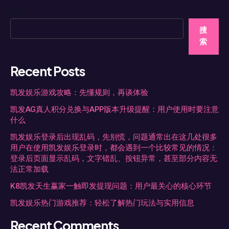
搜索
搜
索
Recent Posts
凯发娱乐游戏攻略：先懂规则，再谈体验
凯发AG真人积分兑换与APP版本升级提醒：用户使用时要注意
什么
凯发娱乐登录后出现乱码，先别慌，问题通常出在这几处很多
用户在使用凯发娱乐登录时，都会遇到一个比较常见的情况：
登录后页面显示乱码，文字错乱、按钮异常，甚至部分内容无
法正常加载
K8凯发天生赢家一触即发提现问题：用户最关心的核心环节
凯发娱乐热门游戏推荐：轻松了解热门玩法与实用信息
Recent Comments