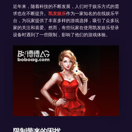
近年来，随着科技的不断发展，人们对于娱乐方式的需
求也在不断提升。
凯发娱乐
作为一家知名的在线娱乐平
台，为玩家提供了丰富多样的游戏选择，吸引了众多玩
家的关注和喜爱。然而，有些玩家在使用凯发娱乐登录
设备时遇到了一些限制，影响了他们的游戏体验。
限制带来的困扰