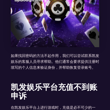
如果找回密码的方法不起作用，我们可以尝试联系凯发
娱乐的客服人员寻求帮助。他们通常会要求提供注册时
填写的个人信息来验证身份，并帮助恢复登录账号。
凯发娱乐平台充值不到账
申诉
在凯发娱乐平台上进行游戏时，充值是必不可少的一