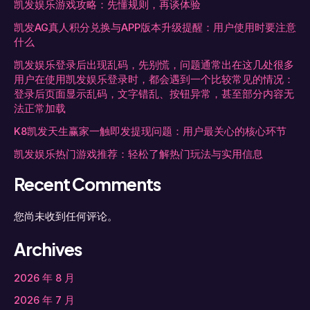
凯发娱乐游戏攻略：先懂规则，再谈体验
凯发AG真人积分兑换与APP版本升级提醒：用户使用时要注意
什么
凯发娱乐登录后出现乱码，先别慌，问题通常出在这几处很多
用户在使用凯发娱乐登录时，都会遇到一个比较常见的情况：
登录后页面显示乱码，文字错乱、按钮异常，甚至部分内容无
法正常加载
K8凯发天生赢家一触即发提现问题：用户最关心的核心环节
凯发娱乐热门游戏推荐：轻松了解热门玩法与实用信息
Recent Comments
您尚未收到任何评论。
Archives
2026 年 8 月
2026 年 7 月