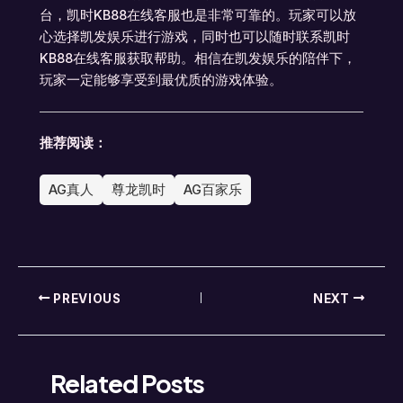
台，凯时KB88在线客服也是非常可靠的。玩家可以放
心选择凯发娱乐进行游戏，同时也可以随时联系凯时
KB88在线客服获取帮助。相信在凯发娱乐的陪伴下，
玩家一定能够享受到最优质的游戏体验。
推荐阅读：
AG真人
尊龙凯时
AG百家乐
PREVIOUS
NEXT
Related Posts