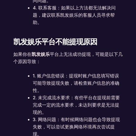
问问题。
4. 联系客服：如果以上方法都无法解决问
题，建议联系凯发娱乐的客服人员寻求帮
助。
凯发娱乐平台不能提现原因
如果你在
凯发娱乐
平台上无法成功提现，可能是以下几
个原因导致：
1. 账户信息错误：提现时账户信息填写错误
可能导致提现失败，请检查账户信息的准确
性。
2. 未完成流水要求：有些平台在提现前需要
完成一定的流水要求，未达到要求是无法提
现的。
3. 网络问题：有时候网络问题也会导致提现
失败，可以尝试更换网络环境再次尝试提
现。