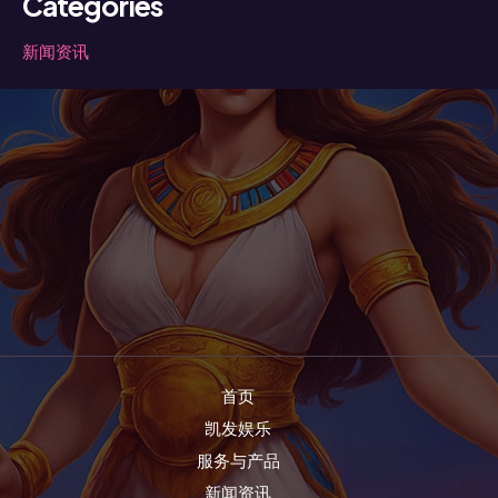
Categories
新闻资讯
首页
凯发娱乐
服务与产品
新闻资讯