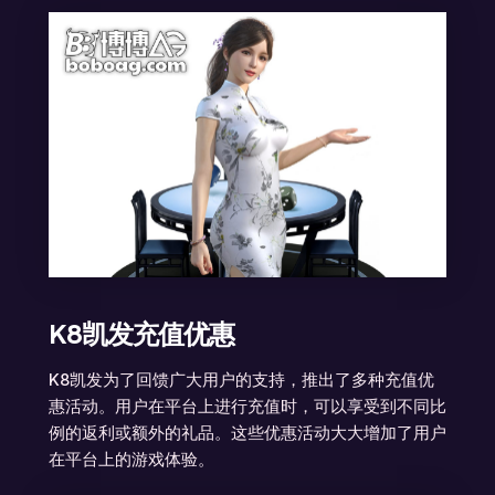
K8凯发充值优惠
K8凯发为了回馈广大用户的支持，推出了多种充值优
惠活动。用户在平台上进行充值时，可以享受到不同比
例的返利或额外的礼品。这些优惠活动大大增加了用户
在平台上的游戏体验。