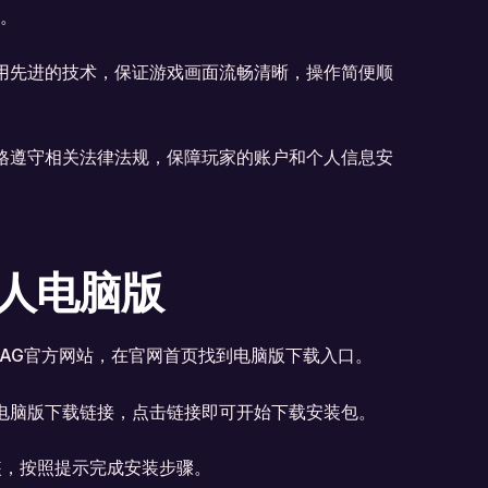
。
采用先进的技术，保证游戏画面流畅清晰，操作简便顺
严格遵守相关法律法规，保障玩家的账户和个人信息安
真人电脑版
发AG官方网站，在官网首页找到电脑版下载入口。
人电脑版下载链接，点击链接即可开始下载安装包。
装，按照提示完成安装步骤。