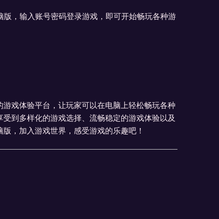
电脑版，输入账号密码登录游戏，即可开始畅玩各种游
的游戏体验平台，让玩家可以在电脑上轻松畅玩各种
享受到多样化的游戏选择、流畅稳定的游戏体验以及
脑版，加入游戏世界，感受游戏的乐趣吧！