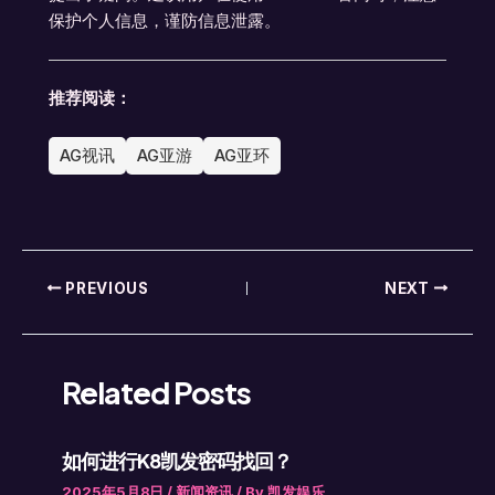
保护个人信息，谨防信息泄露。
推荐阅读：
AG视讯
AG亚游
AG亚环
PREVIOUS
NEXT
Related Posts
如何进行K8凯发密码找回？
2025年5月8日
/
新闻资讯
/ By
凯发娱乐