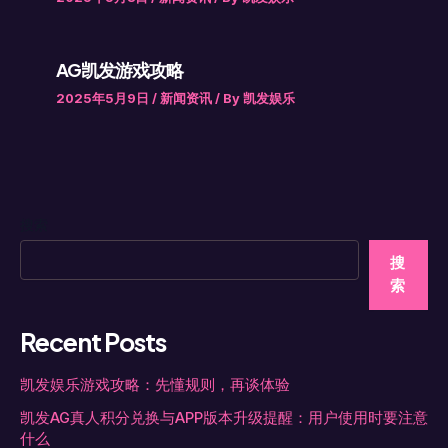
AG凯发游戏攻略
2025年5月9日
/
新闻资讯
/ By
凯发娱乐
搜索
搜
索
Recent Posts
凯发娱乐游戏攻略：先懂规则，再谈体验
凯发AG真人积分兑换与APP版本升级提醒：用户使用时要注意
什么