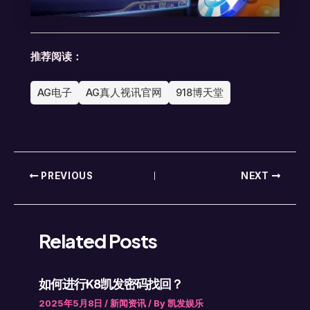
推荐阅读：
AG电子
AG真人视讯官网
918博天堂
PREVIOUS
NEXT
Related Posts
如何进行K8凯发密码找回？
2025年5月8日
/
新闻资讯
/ By
凯发娱乐