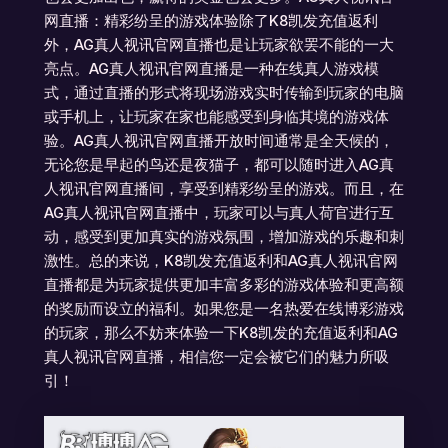
网直播：精彩纷呈的游戏体验除了K8凯发充值返利
外，AG真人视讯官网直播也是让玩家欲罢不能的一大
亮点。AG真人视讯官网直播是一种在线真人游戏模
式，通过直播的形式将现场游戏实时传输到玩家的电脑
或手机上，让玩家在家也能感受到身临其境的游戏体
验。AG真人视讯官网直播开放时间通常是全天候的，
无论您是早起的鸟还是夜猫子，都可以随时进入AG真
人视讯官网直播间，享受到精彩纷呈的游戏。而且，在
AG真人视讯官网直播中，玩家可以与真人荷官进行互
动，感受到更加真实的游戏氛围，增加游戏的乐趣和刺
激性。总的来说，K8凯发充值返利和AG真人视讯官网
直播都是为玩家提供更加丰富多彩的游戏体验和更高额
的奖励而设立的福利。如果您是一名热爱在线博彩游戏
的玩家，那么不妨来体验一下K8凯发的充值返利和AG
真人视讯官网直播，相信您一定会被它们的魅力所吸
引！