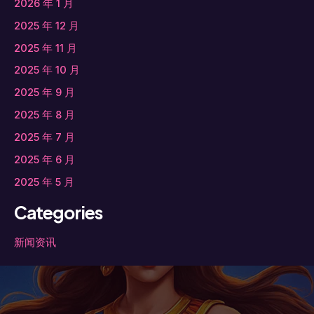
2026 年 1 月
2025 年 12 月
2025 年 11 月
2025 年 10 月
2025 年 9 月
2025 年 8 月
2025 年 7 月
2025 年 6 月
2025 年 5 月
Categories
新闻资讯