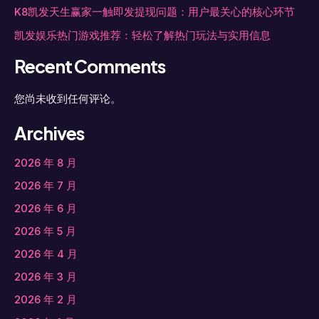
K8凯发天生赢家一触即发提现问题：用户最关心的核心环节
凯发娱乐热门游戏推荐：轻松了解热门玩法与实用信息
Recent Comments
您尚未收到任何评论。
Archives
2026 年 8 月
2026 年 7 月
2026 年 6 月
2026 年 5 月
2026 年 4 月
2026 年 3 月
2026 年 2 月