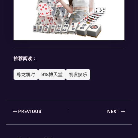
推荐阅读：
尊龙凯时
918博天堂
凯发娱乐
PREVIOUS
NEXT