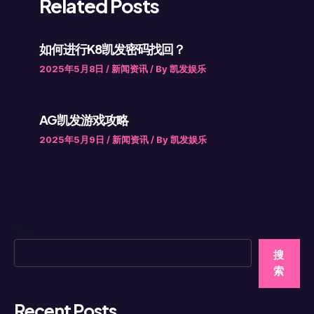
Related Posts
如何进行K8凯发密码找回？
2025年5月8日
/
新闻资讯
/ By
凯发娱乐
AG凯发游戏攻略
2025年5月9日
/
新闻资讯
/ By
凯发娱乐
搜索
搜
索
Recent Posts