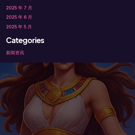
2025 年 7 月
2025 年 6 月
2025 年 5 月
Categories
新闻资讯