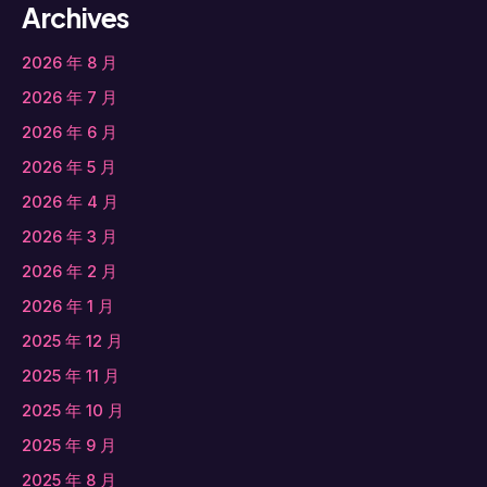
Archives
2026 年 8 月
2026 年 7 月
2026 年 6 月
2026 年 5 月
2026 年 4 月
2026 年 3 月
2026 年 2 月
2026 年 1 月
2025 年 12 月
2025 年 11 月
2025 年 10 月
2025 年 9 月
2025 年 8 月