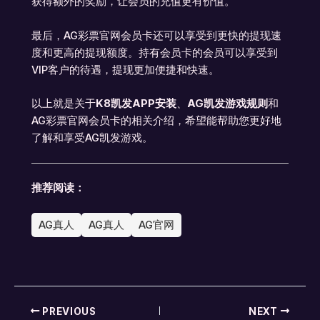
获得额外的奖励，让会员的充值更有价值。
最后，AG彩票官网会员卡还可以享受到更快的提现速
度和更高的提现额度。持有会员卡的会员可以享受到
VIP客户的待遇，提现更加便捷和快速。
以上就是关于
K8凯发APP安装
、
AG凯发游戏规则
和
AG彩票官网会员卡的相关介绍，希望能帮助您更好地
了解和享受AG凯发游戏。
推荐阅读：
AG真人
AG真人
AG官网
PREVIOUS
NEXT