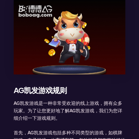
AG凯发游戏规则
AG凯发游戏是一种非常受欢迎的线上游戏，拥有众多
玩家。为了让您更好地了解AG凯发游戏，我们为您详
细介绍一下游戏规则。
首先，AG凯发游戏包括多种不同类型的游戏，如棋牌