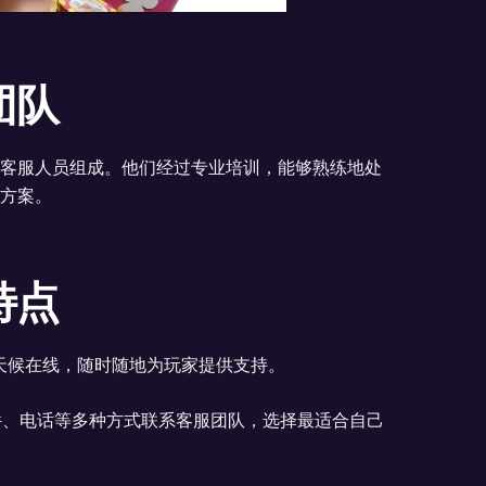
团队
客服人员组成。他们经过专业培训，能够熟练地处
方案。
特点
天候在线，随时随地为玩家提供支持。
邮件、电话等多种方式联系客服团队，选择最适合自己