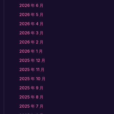
2026 年 6 月
2026 年 5 月
2026 年 4 月
2026 年 3 月
2026 年 2 月
2026 年 1 月
2025 年 12 月
2025 年 11 月
2025 年 10 月
2025 年 9 月
2025 年 8 月
2025 年 7 月