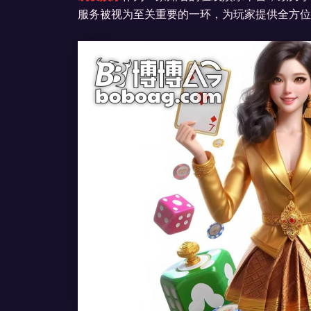
服务被视为至关重要的一环，为玩家提供全方位