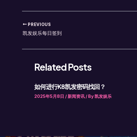
PREVIOUS
凯发娱乐每日签到
Related Posts
如何进行K8凯发密码找回？
2025年5月8日
/
新闻资讯
/ By
凯发娱乐