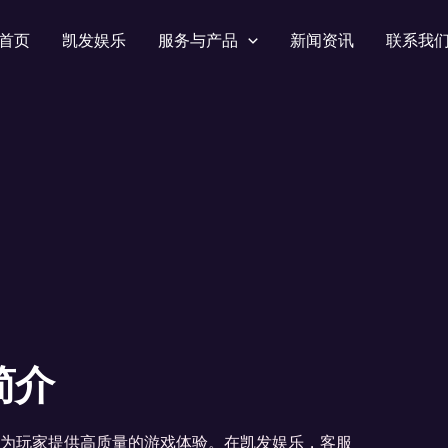
首页
凯发娱乐
服务与产品
新闻资讯
联系我
简介
为玩家提供高质量的游戏体验。在凯发娱乐，客服