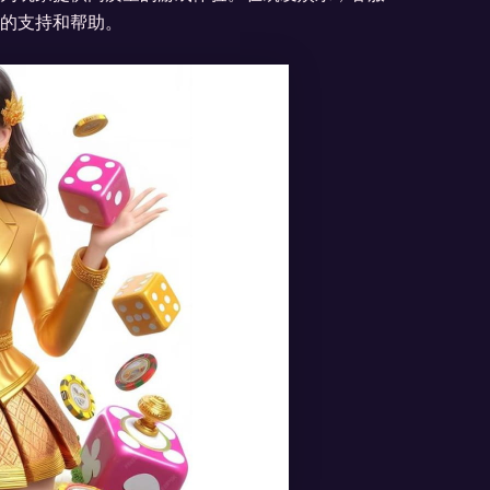
的支持和帮助。