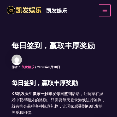
跳
MAI
至
凯发娱乐
MEN
内
容
每日签到，赢取丰厚奖励
作者：
凯发娱乐
/
2025年5月18日
每日签到，赢取丰厚奖励
K8凯发天生赢家一触即发每日签到
活动，让玩家在游
戏中获得额外的奖励。只需要每天登录游戏进行签到，
就有机会获得各种惊喜礼物，让玩家感受到K8凯发的
关爱和回馈。