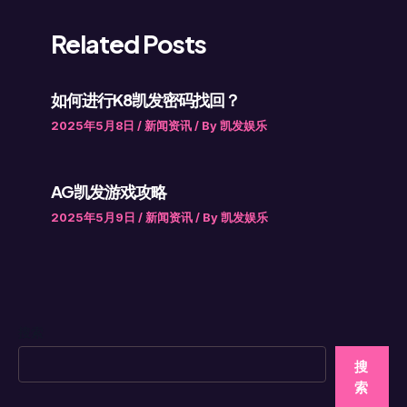
Related Posts
如何进行K8凯发密码找回？
2025年5月8日
/
新闻资讯
/ By
凯发娱乐
AG凯发游戏攻略
2025年5月9日
/
新闻资讯
/ By
凯发娱乐
搜索
搜
索