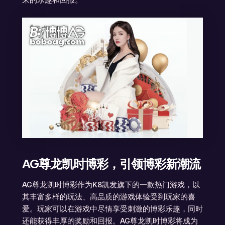
AG尊龙凯时博彩，引领博彩新潮流
AG尊龙凯时博彩作为K8凯发旗下的一款热门游戏，以
其丰富多样的玩法、高品质的游戏体验受到玩家的喜
爱。玩家可以在游戏中尽情享受刺激的博彩乐趣，同时
还能获得丰厚的奖励和回报。AG尊龙凯时博彩将成为