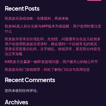
Recent Posts
凯发娱乐游戏攻略：先懂规则，再谈体验
凯发AG真人积分兑换与APP版本升级提醒：用户使用时要注意
什么
凯发娱乐登录后出现乱码，先别慌，问题通常出在这几处很多
用户在使用凯发娱乐登录时，都会遇到一个比较常见的情况：
登录后页面显示乱码，文字错乱、按钮异常，甚至部分内容无
法正常加载
K8凯发天生赢家一触即发提现问题：用户最关心的核心环节
凯发娱乐热门游戏推荐：轻松了解热门玩法与实用信息
Recent Comments
您尚未收到任何评论。
Archives